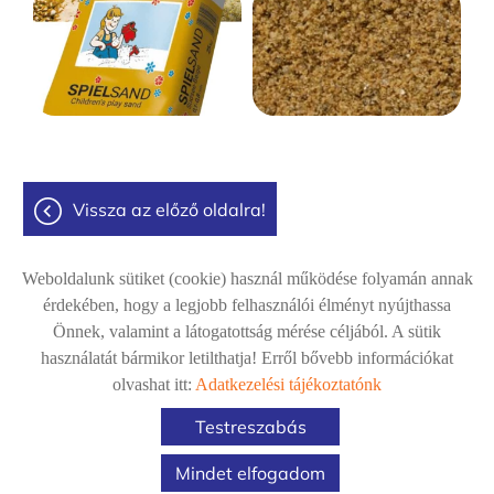
vissza az előző oldalra!
Weboldalunk sütiket (cookie) használ működése folyamán annak
érdekében, hogy a legjobb felhasználói élményt nyújthassa
Önnek, valamint a látogatottság mérése céljából. A sütik
Panaszkezelés
Adatkezelési tájékoztató
Impresszum
használatát bármikor letilthatja! Erről bővebb információkat
Sütik kezelése
olvashat itt:
Adatkezelési tájékoztatónk
Testreszabás
© 2026 - Minden jog fenntartva
Mindet elfogadom
KERESÉS AZ OLDAL TARTALMÁBAN