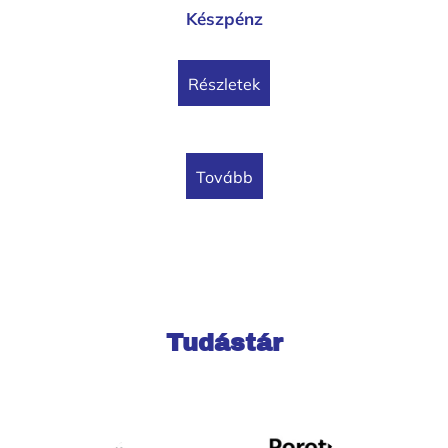
Készpénz
Részletek
tovább
Tudástár