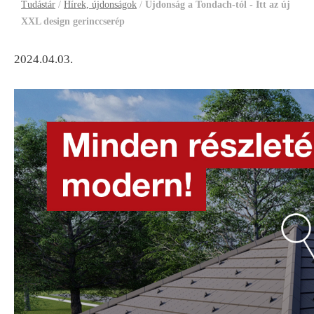
Tudástár
/
Hírek, újdonságok
/
Újdonság a Tondach-tól - Itt az új
XXL design gerinccserép
2024.04.03.