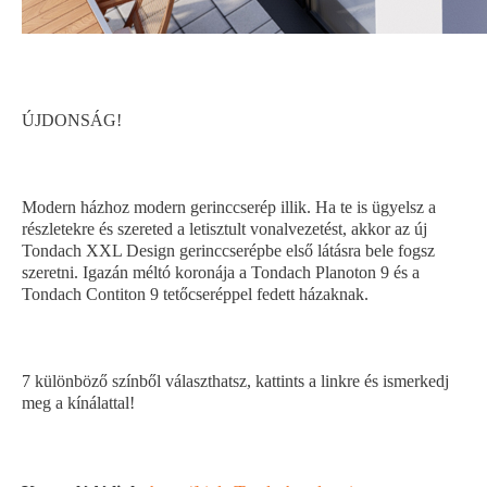
ÚJDONSÁG!
Modern házhoz modern gerinccserép illik. Ha te is ügyelsz a
részletekre és szereted a letisztult vonalvezetést, akkor az új
Tondach XXL Design gerinccserépbe első látásra bele fogsz
szeretni. Igazán méltó koronája a Tondach Planoton 9 és a
Tondach Contiton 9 tetőcseréppel fedett házaknak.
7 különböző színből választhatsz, kattints a linkre és ismerkedj
meg a kínálattal!